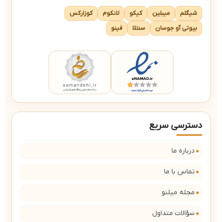
شیگلم
میبلین
کیکو
لانکوم
کوزارکس
بیوتی آو جوسان
سنتلا
فینو
دسترسی سریع
درباره ما
تماس با ما
مجله میلنو
سؤالات متداول