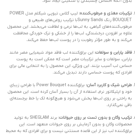
بدون آنکه احساس چسبندگی یا سنگینی ایجاد شود.
ترکیبات مغذی و مرطوب‌کننده:
لیپ گلاس تیوپی شیگلم مدل POWER
BOUQUET رنگ Sunny Sandsبا ترکیب روغن‌های طبیعی و
مرطوب‌کننده‌های گیاهی، به لب‌ها نرمی و لطافت می‌بخشد. این محصول
علاوه بر افزودن درخشندگی، لب‌ها را از خشکی و ترک خوردگی محافظت
می‌کند و به طور مؤثر رطوبت را در پوست لب‌ها حفظ می‌کند.
فاقد پارابن و سولفات:
این براق‌کننده لب فاقد مواد شیمیایی مضر مانند
پارابن، سولفات و سایر ترکیبات مضر است که ممکن است به پوست
حساس لب آسیب بزنند. این ویژگی، این محصول را به انتخابی عالی برای
افرادی که پوست حساسی دارند تبدیل می‌کند.
طراحی شیک و کاربرد آسان:
براق‌کننده Power Bouquet با طراحی زیبای
خود و اپلیکاتور نرم، استفاده از آن را بسیار آسان کرده است. این محصول
به راحتی بر روی لب‌ها پخش می‌شود و هیچ‌گونه لک یا خط برجسته‌ای
باقی نمی‌گذارد.
ترکیب وگان و بدون تست بر روی حیوانات:
برند SHEGLAM به تولید
محصولات وگان و بدون آزمایش بر روی حیوانات متعهد است. این
براق‌کننده لب نیز از این قاعده مستثنی نیست و برای افرادی که به محیط