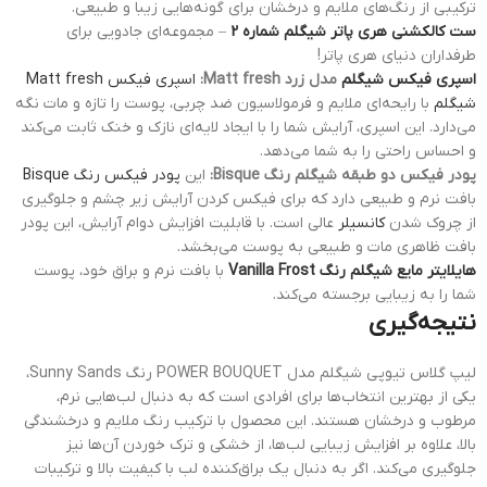
ترکیبی از رنگ‌های ملایم و درخشان برای گونه‌هایی زیبا و طبیعی.
ست کالکشنی هری پاتر شیگلم شماره 2
– مجموعه‌ای جادویی برای
طرفداران دنیای هری پاتر!
اسپری فیکس شیگلم
مدل زرد Matt fresh:
اسپری فیکس Matt fresh
شیگلم
با رایحه‌ای ملایم و فرمولاسیون ضد چربی، پوست را تازه و مات نگه
می‌دارد. این اسپری، آرایش شما را با ایجاد لایه‌ای نازک و خنک ثابت می‌کند
و احساس راحتی را به شما می‌دهد.
پودر فیکس دو طبقه شیگلم رنگ Bisque:
این
پودر فیکس رنگ Bisque
بافت نرم و طبیعی دارد که برای فیکس کردن آرایش زیر چشم و جلوگیری
از چروک شدن
کانسیلر
عالی است. با قابلیت افزایش دوام آرایش، این پودر
بافت ظاهری مات و طبیعی به پوست می‌بخشد.
هایلایتر مایع شیگلم رنگ Vanilla Frost
با بافت نرم و براق خود، پوست
شما را به زیبایی برجسته می‌کند.
نتیجه‌گیری
لیپ گلاس تیوپی شیگلم مدل POWER BOUQUET رنگ Sunny Sands،
یکی از بهترین انتخاب‌ها برای افرادی است که به دنبال لب‌هایی نرم،
مرطوب و درخشان هستند. این محصول با ترکیب رنگ ملایم و درخشندگی
بالا، علاوه بر افزایش زیبایی لب‌ها، از خشکی و ترک خوردن آن‌ها نیز
جلوگیری می‌کند. اگر به دنبال یک براق‌کننده لب با کیفیت بالا و ترکیبات