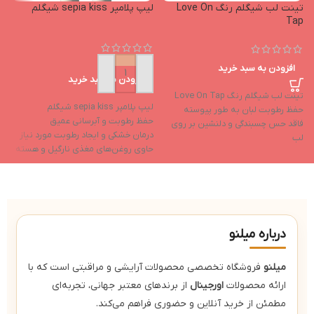
تینت لب شیگلم رنگ Love On
لیپ پلامپر sepia kiss شیگلم
Tap
افزودن به سبد خرید
افزودن به سبد خرید
تینت لب شیگلم رنگ Love On Tap
لیپ پلامپر sepia kiss شیگلم
حفظ رطوبت لبان به طور پیوسته
حفظ رطوبت و آبرسانی عمیق
فاقد حس چسبندگی و دلنشین بر روی
درمان خشکی و ایجاد رطوبت مورد نیاز
لب
حاوی روغن‌های مغذی نارگیل و هسته
بافتی فوق‌العاده سبک و دلنشین
انگور
تطابق رنگ با PH و دمای منحصر به فرد
حاوی ویتامین E و ویتامین F
لب هر فرد
رنگ‌های براق و جذاب
پایداری رنگ لب تا حداقل ۵ ساعت
درباره میلنو
میلنو
فروشگاه تخصصی محصولات آرایشی و مراقبتی است که با
ارائه محصولات
اورجینال
از برندهای معتبر جهانی، تجربه‌ای
مطمئن از خرید آنلاین و حضوری فراهم می‌کند.