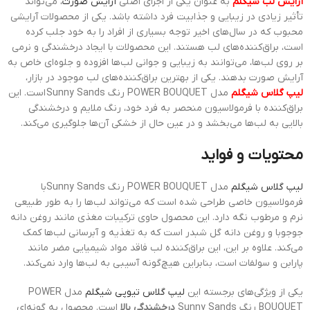
آرایش لب شیگلم
به عنوان یکی از اجزای اصلی
آرایش صورت
، می‌تواند
تأثیر زیادی در زیبایی و جذابیت فرد داشته باشد. یکی از محصولات آرایشی
محبوب که در سال‌های اخیر توجه بسیاری از افراد را به خود جلب کرده
است، براق‌کننده‌های لب هستند. این محصولات با ایجاد درخشندگی و نرمی
بر روی لب‌ها، می‌توانند به زیبایی و جوانی لب‌ها افزوده و جلوه‌ای خاص به
آرایش صورت بدهند. یکی از بهترین براق‌کننده‌های لب موجود در بازار،
لیپ گلاس شیگلم
مدل POWER BOUQUET رنگ Sunny Sands است. این
براق‌کننده با فرمولاسیون منحصر به فرد خود، رنگ ملایم و درخشندگی
بالایی به لب‌ها می‌بخشد و در عین حال از خشکی آن‌ها جلوگیری می‌کند.
محتویات و فواید
لیپ گلاس شیگلم
مدل POWER BOUQUET رنگ Sunny Sandsبا
فرمولاسیون خاصی طراحی شده است که می‌تواند لب‌ها را به طور طبیعی
نرم و مرطوب نگه دارد. این محصول حاوی ترکیبات مغذی مانند روغن دانه
جوجوبا و روغن دانه گل شبدر است که به تغذیه و آبرسانی لب‌ها کمک
می‌کند. علاوه بر این، این براق‌کننده لب فاقد مواد شیمیایی مضر مانند
پارابن و سولفات است، بنابراین هیچ‌گونه آسیبی به لب‌ها وارد نمی‌کند.
یکی از ویژگی‌های برجسته این
لیپ گلاس تیوپی شیگلم
مدل POWER
BOUQUET رنگ Sunny Sands
درخشندگی بالا
است. محصول به گونه‌ای